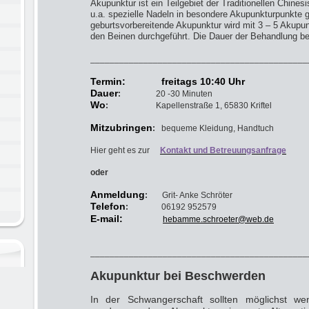
Akupunktur ist ein Teilgebiet der Traditionellen Chine
u.a. spezielle Nadeln in besondere Akupunkturpunkte 
geburtsvorbereitende Akupunktur wird mit 3 – 5 Akupu
den Beinen durchgeführt. Die Dauer der Behandlung bet
_____________________________________________
Termin: freitags 10:40 Uhr
Dauer
:
20 -30 Minuten
Wo
:
Kapellenstraße 1, 65830 Kriftel
Mitzubringen
:
bequeme Kleidung, Handtuch
Hier geht es zur
Kontakt und Betreuungsanfrage
oder
Anmeldung
:
Grit- Anke Schröter
Telefon
:
06192 952579
E-mail:
hebamme.schroeter@web.de
_____________________________________________
Akupunktur bei Beschwerden
In der Schwangerschaft sollten möglichst w