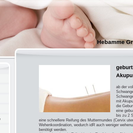
amme Grit-Anke Sc
geburt
Akupu
ab der vo
Schwange
Schwanger
mit Akupu
die Gebur
eine gebu
bis zu 2 
e
eine schnellere Reifung des Muttermundes (Cervix uter
Wehenkoordination, wodurch idR auch weniger wehen
benötigt werden.