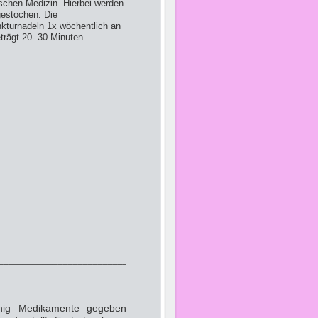
sischen Medizin. Hierbei werden
gestochen. Die
nkturnadeln 1x wöchentlich an
rägt 20- 30 Minuten.
_______________________________
________________________________
enig Medikamente gegeben