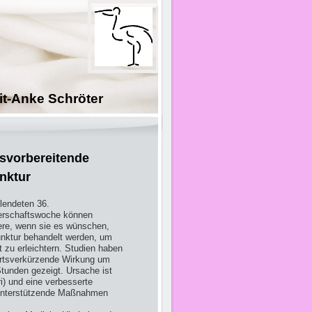
hröter
svorbereitende
nktur
llendeten 36.
rschaftswoche können
e, wenn sie es wünschen,
nktur behandelt werden, um
t zu erleichtern. Studien haben
rtsverkürzende Wirkung um
Stunden gezeigt. Ursache ist
i) und eine verbesserte
unterstützende Maßnahmen