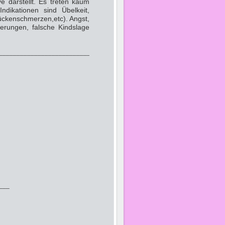
e darstellt. Es treten kaum
dikationen sind Übelkeit,
ckenschmerzen,etc). Angst,
erungen, falsche Kindslage
_______________________________
___