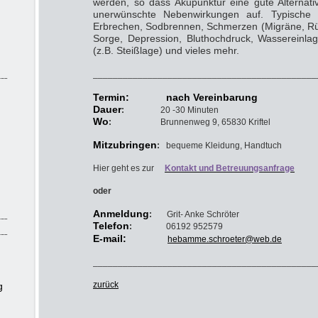
werden, so dass Akupunktur eine gute Alternativ
unerwünschte Nebenwirkungen auf. Typische In
Erbrechen, Sodbrennen, Schmerzen (Migräne, Rü
Sorge, Depression, Bluthochdruck, Wassereinlag
(z.B. Steißlage) und vieles mehr.
_____________________________________________
Termin: nach Vereinbarung
Dauer
:
20 -30 Minuten
Wo
:
Brunnenweg 9, 65830 Kriftel
Mitzubringen
:
bequeme Kleidung, Handtuch
Hier geht es zur
Kontakt und Betreuungsanfrage
oder
Anmeldung
:
Grit- Anke Schröter
Telefon
:
06192 952579
E-mail:
hebamme.schroeter@web.de
_____________________________________________
zurück
g