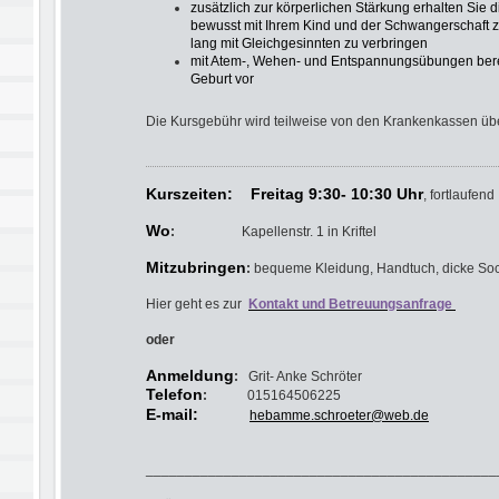
zusätzlich zur körperlichen Stärkung erhalten Sie 
bewusst mit Ihrem Kind und der Schwangerschaft z
lang mit Gleichgesinnten zu verbringen
mit Atem-, Wehen- und Entspannungsübungen bereit
Geburt vor
Die Kursgebühr wird teilweise von den Krankenkassen 
Kurszeiten: Freitag 9:30- 10:30 Uhr
, fortlaufend
Wo
:
Kapellenstr. 1 in Kriftel
Mitzubringen
:
bequeme Kleidung, Handtuch, dicke So
Hier geht es zur
Kontakt und Betreuungsanfrage
oder
Anmeldung
:
Grit- Anke Schröter
Telefon
:
015164506225
E-mail:
hebamme.schroeter@web.de
_____________________________________________