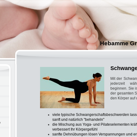
amme Grit-Anke Sc
Schwange
Mit der Schwan
jederzeit wä
beginnen. Sie is
der gesamten Sc
den Körper auf 
viele typische Schwangerschaftsbeschwerden lass
sanft und natürlich "behandeln"
e
die Mischung aus Yoga- und Pilateselementen kräft
verbessert Ihr Körpergefühl
sanfte Dehnübungen lösen Verspannungen und erh